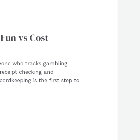
 Fun vs Cost
anyone who tracks gambling
 receipt checking and
cordkeeping is the first step to