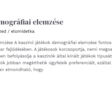
mográfiai elemzése
zed
/
etomidetka
mzése A kaszinó játékok demográfiai elemzése fontos s
r fejlődésében. A játékosok korcsoportja, nemi megosz
en befolyásolja a kaszinók által kínált játékok típusát
tók jobban megérthetik ügyfeleik preferenciáit, ezált
ban elmondható, hogy