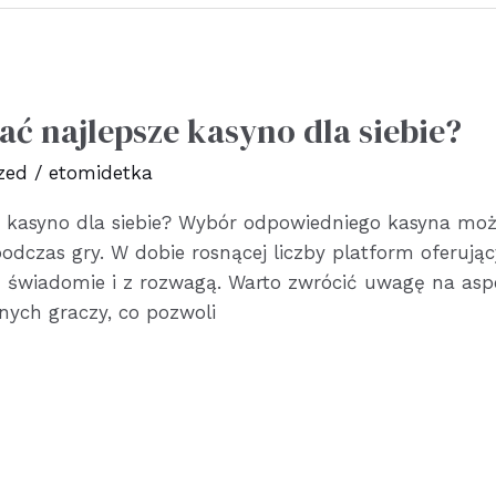
ać najlepsze kasyno dla siebie?
zed
/
etomidetka
e kasyno dla siebie? Wybór odpowiedniego kasyna mo
odczas gry. W dobie rosnącej liczby platform oferuj
 świadomie i z rozwagą. Warto zwrócić uwagę na aspekt
nnych graczy, co pozwoli