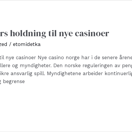
s holdning til nye casinoer
zed
/
etomidetka
l nye casinoer Nye casino norge har i de senere årene
ere og myndigheter. Den norske reguleringen av penge
ikre ansvarlig spill. Myndighetene arbeider kontinuer
g begrense