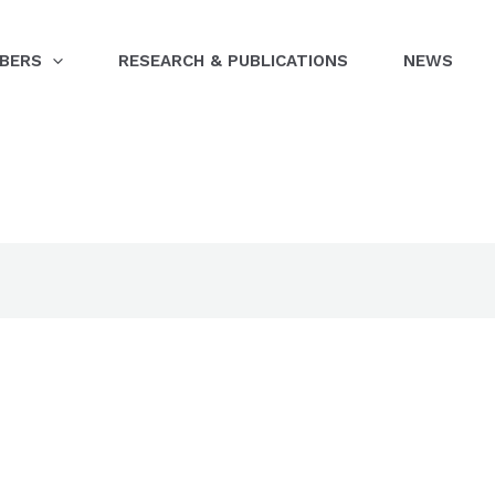
BERS
RESEARCH & PUBLICATIONS
NEWS