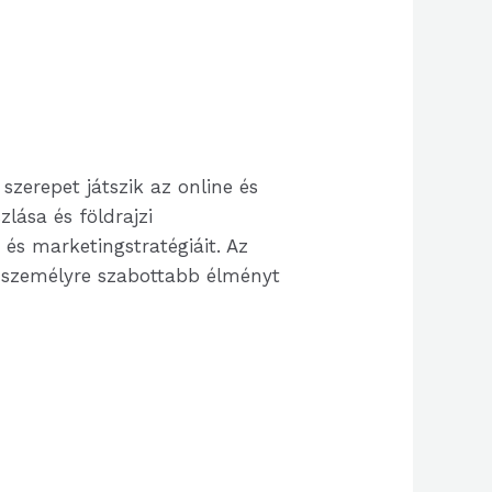
zerepet játszik az online és
lása és földrajzi
 és marketingstratégiáit. Az
al személyre szabottabb élményt