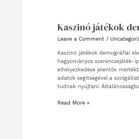
Kaszinó játékok de
Kaszinó
játékok
Leave a Comment
/
Uncategori
demográfiai
elemzése
Kaszinó játékok demográfiai ele
hagyományos szerencsejáték-ipa
elhelyezkedése jelentős mértékb
adatok segítségével a szolgálta
tudnak nyújtani. Általánosság
Read More »