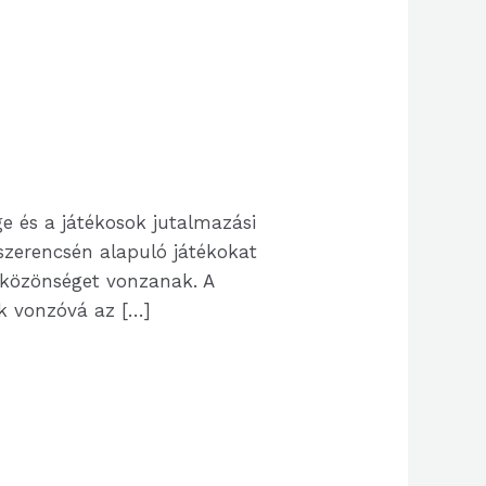
e és a játékosok jutalmazási
zerencsén alapuló játékokat
b közönséget vonzanak. A
ik vonzóvá az […]