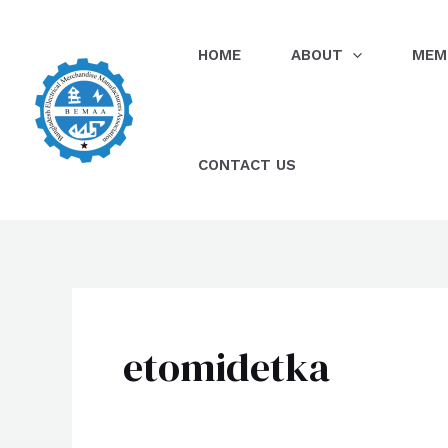
Skip
to
HOME
ABOUT
MEM
content
CONTACT US
etomidetka