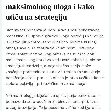
maksimalnog uloga i kako
utiču na strategiju
Slot sweet bonanza je popularan zbog jednostavne
mehanike, ali upravo granice uloga određuju koliko će
iskustvo biti kontrolisano ili rizično. Minimalni ulog
omogućava duže testiranje volatilnosti i praćenje
ritma isplate bez velikog pritiska na budžet, dok
maksimalni ulog ubrzava varijansu: dobitci i gubici se
smenjuju intenzivnije, a pojedinačna serija može
značajno promeniti rezultat. Za realno razumevanje
ponašanja igre u praksi, korisno je prvo uočiti kako se
isplate pojavljuju pri različitim nivoima uloga.
Minimalni ulog je ključan za upravljanje bankrollom:
pomaže da se produži broj spinova i smanji rizik od
brzog pražnjenja. To je posebno važno kod igara sa