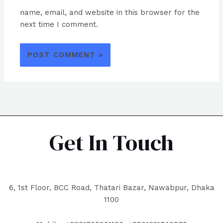
name, email, and website in this browser for the
next time I comment.
Get In Touch
6, 1st Floor, BCC Road, Thatari Bazar, Nawabpur, Dhaka
1100