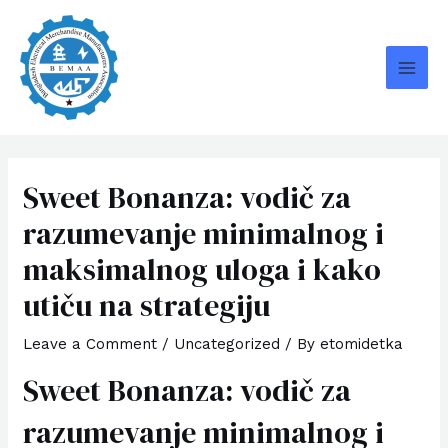
Skip
MAI
to
MEN
content
Sweet Bonanza: vodič za
razumevanje minimalnog i
maksimalnog uloga i kako
utiču na strategiju
Leave a Comment
/
Uncategorized
/ By
etomidetka
Sweet Bonanza: vodič za
razumevanje minimalnog i